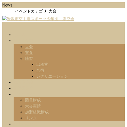
Skip
News
to
イベントカテゴリ:
大会
|
content
Menu
山形県米沢市の空手道スポーツ少年団の鷹空会のホームページです。
米沢市空手道スポーツ少年団 鷹
です。
ホーム
日々の活動
空会
大会
審査
練習
出稽古
合宿
レクリエーション
練習予定表
指導部紹介
Information
団員構成
大会実績
加盟組織構成
リンク
お問い合わせ