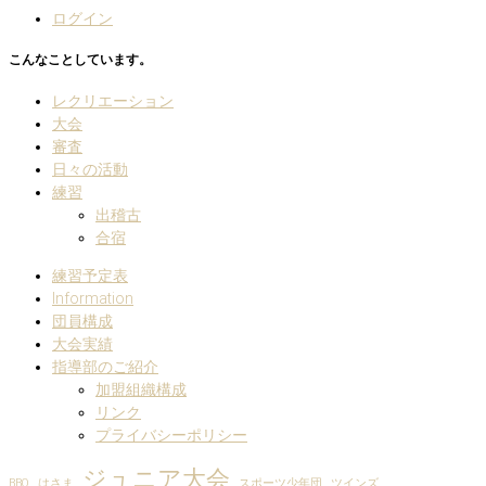
ログイン
こんなことしています。
レクリエーション
大会
審査
日々の活動
練習
出稽古
合宿
練習予定表
Information
団員構成
大会実績
指導部のご紹介
加盟組織構成
リンク
プライバシーポリシー
ジュニア大会
BBQ
はさま
スポーツ少年団
ツインズ