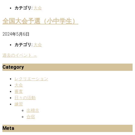
カテゴリ:
大会
全国大会予選（小中学生）
2024年5月6日
カテゴリ:
大会
過去のイベント
→
Category
レクリエーション
大会
審査
日々の活動
練習
出稽古
合宿
Meta