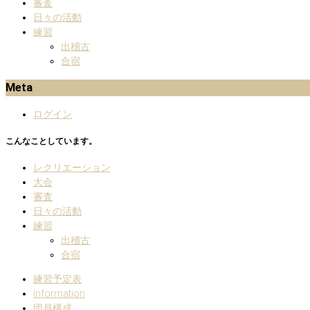
審査
日々の活動
練習
出稽古
合宿
Meta
ログイン
こんなことしています。
レクリエーション
大会
審査
日々の活動
練習
出稽古
合宿
練習予定表
Information
団員構成