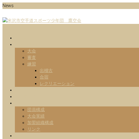
Skip
News
to
content
Menu
山形県米沢市の空手道スポーツ少年団の鷹空会のホームページです。
米沢市空手道スポーツ少年団 鷹
ホーム
日々の活動
大会
審査
練習
出稽古
合宿
レクリエーション
練習予定表
指導部紹介
Information
団員構成
大会実績
加盟組織構成
リンク
お問い合わせ