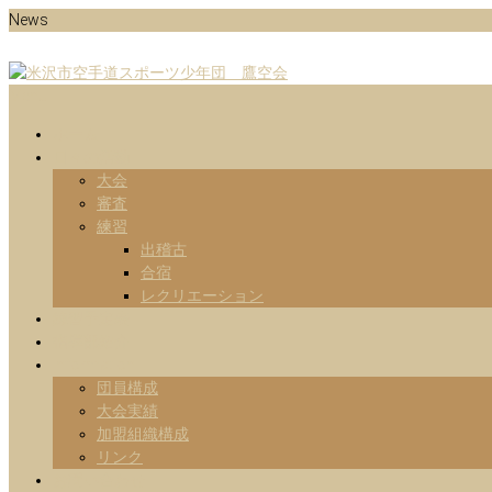
Skip
News
to
content
Menu
山形県米沢市の空手道スポーツ少年団の鷹空会のホームページです。
米沢市空手道スポーツ少年団 鷹
ホーム
日々の活動
大会
審査
練習
出稽古
合宿
レクリエーション
練習予定表
指導部紹介
Information
団員構成
大会実績
加盟組織構成
リンク
お問い合わせ