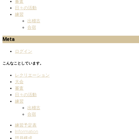
審査
日々の活動
練習
出稽古
合宿
Meta
ログイン
こんなことしています。
レクリエーション
大会
審査
日々の活動
練習
出稽古
合宿
練習予定表
Information
団員構成