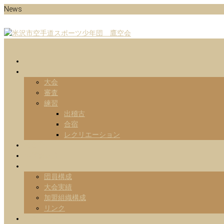
Skip
News
to
content
Menu
山形県米沢市の空手道スポーツ少年団の鷹空会のホームページです。
米沢市空手道スポーツ少年団 鷹
ホーム
日々の活動
大会
審査
練習
出稽古
合宿
レクリエーション
練習予定表
指導部紹介
Information
団員構成
大会実績
加盟組織構成
リンク
お問い合わせ