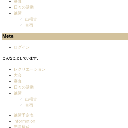
審査
日々の活動
練習
出稽古
合宿
Meta
ログイン
こんなことしています。
レクリエーション
大会
審査
日々の活動
練習
出稽古
合宿
練習予定表
Information
団員構成