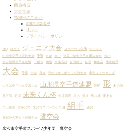
団員構成
大会実績
指導部のご紹介
加盟組織構成
リンク
プライバシーポリシー
ジュニア大会
BBQ
はさま
スポーツ少年団
ツインズ
中学生空手道選抜大会
予選
京都
全中
全国中学生空手道選抜大会
全小
全自衛隊空手道連盟
出稽古
初詣
南陽高校
合同稽古
合宿
和道会
団体組手
大会
天童
宮城
審査
少年少女スポーツ交流大会
山形ワイヴァンズ
形
山形県空手道連盟
山形県少年少女交流大会
師範
彩の国
未来くん杯
拳正館
新潟
松濤館流
栃木
横浜
樹氷杯
正友会
組手
津田道場
空手兄弟
米沢市スポーツ少年団
練習
鷹空会
置賜地方連盟主催練習会
米沢市空手道スポーツ少年団 鷹空会