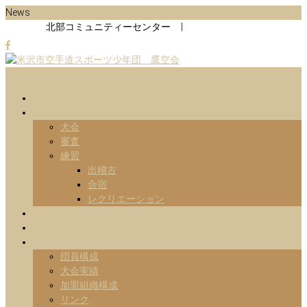
Skip
News
to
北部コミュニティーセンター |
content
Menu
山形県米沢市の空手道スポーツ少年団の鷹空会のホームページです。
米沢市空手道スポーツ少年団 鷹
です。
ホーム
日々の活動
空会
大会
審査
練習
出稽古
合宿
レクリエーション
練習予定表
指導部紹介
Information
団員構成
大会実績
加盟組織構成
リンク