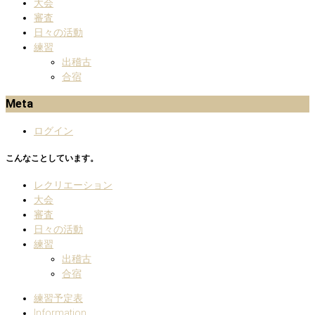
大会
審査
日々の活動
練習
出稽古
合宿
Meta
ログイン
こんなことしています。
レクリエーション
大会
審査
日々の活動
練習
出稽古
合宿
練習予定表
Information