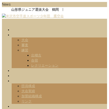
Skip
News
to
山形県ジュニア選抜大会 鶴岡 |
content
Menu
山形県米沢市の空手道スポーツ少年団の鷹空会のホームページです。
米沢市空手道スポーツ少年団 鷹
です。
ホーム
日々の活動
空会
大会
審査
練習
出稽古
合宿
レクリエーション
練習予定表
指導部紹介
Information
団員構成
大会実績
加盟組織構成
リンク
お問い合わせ