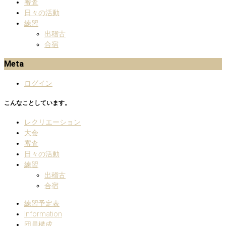
審査
日々の活動
練習
出稽古
合宿
Meta
ログイン
こんなことしています。
レクリエーション
大会
審査
日々の活動
練習
出稽古
合宿
練習予定表
Information
団員構成