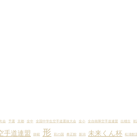
大会
予選
京都
全中
全国中学生空手道選抜大会
全小
全自衛隊空手道連盟
出稽古
初
形
空手道連盟
未来くん杯
師範
彩の国
拳正館
新潟
松濤館