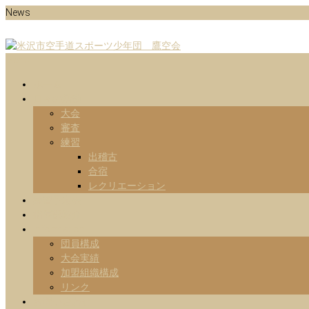
Skip
News
to
content
Menu
山形県米沢市の空手道スポーツ少年団の鷹空会のホームページです。
米沢市空手道スポーツ少年団 鷹
ホーム
日々の活動
大会
審査
練習
出稽古
合宿
レクリエーション
練習予定表
指導部紹介
Information
団員構成
大会実績
加盟組織構成
リンク
お問い合わせ