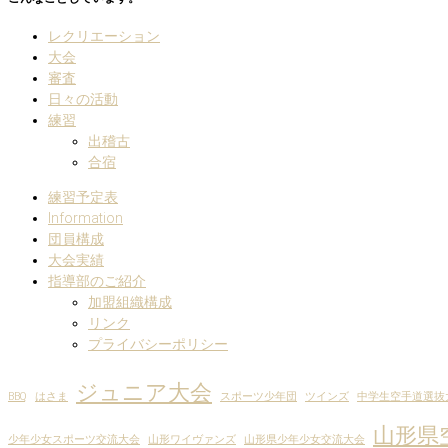
レクリエーション
大会
審査
日々の活動
練習
出稽古
合宿
練習予定表
Information
団員構成
大会実績
指導部のご紹介
加盟組織構成
リンク
プライバシーポリシー
ジュニア大会
BBQ
はさま
スポーツ少年団
ツインズ
中学生空手道選抜
山形県
少年少女スポーツ交流大会
山形ワイヴァンズ
山形県少年少女交流大会