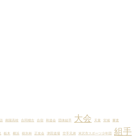
大会
詣
南陽高校
合同稽古
合宿
和道会
団体組手
天童
宮城
審査
組手
流
栃木
横浜
樹氷杯
正友会
津田道場
空手兄弟
米沢市スポーツ少年団