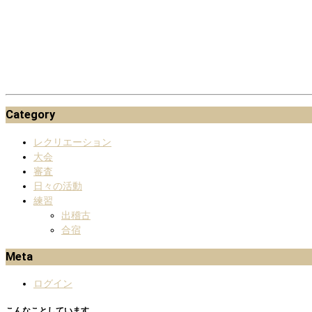
Category
レクリエーション
大会
審査
日々の活動
練習
出稽古
合宿
Meta
ログイン
こんなことしています。