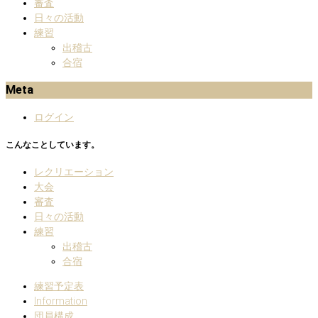
審査
日々の活動
練習
出稽古
合宿
Meta
ログイン
こんなことしています。
レクリエーション
大会
審査
日々の活動
練習
出稽古
合宿
練習予定表
Information
団員構成