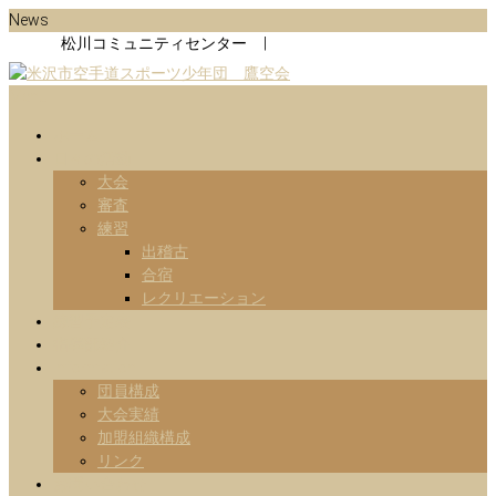
Skip
News
to
松川コミュニティセンター |
content
Menu
山形県米沢市の空手道スポーツ少年団の鷹空会のホームページです。
米沢市空手道スポーツ少年団 鷹
です。
ホーム
日々の活動
空会
大会
審査
練習
出稽古
合宿
レクリエーション
練習予定表
指導部紹介
Information
団員構成
大会実績
加盟組織構成
リンク
お問い合わせ