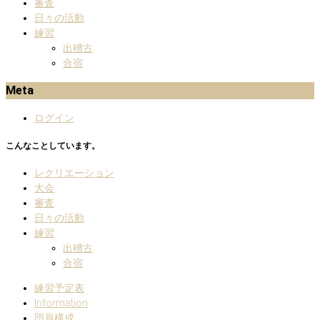
審査
日々の活動
練習
出稽古
合宿
Meta
ログイン
こんなことしています。
レクリエーション
大会
審査
日々の活動
練習
出稽古
合宿
練習予定表
Information
団員構成