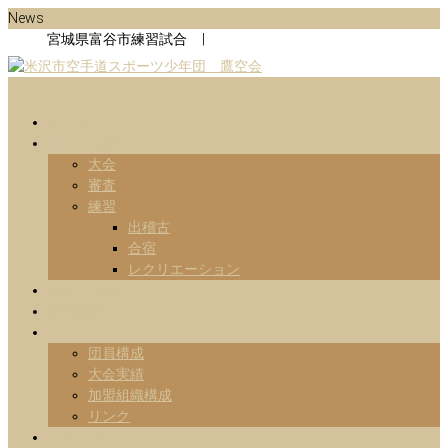
Skip
News
to
宮城県富谷市練習試合 |
content
Menu
山形県米沢市の空手道スポーツ少年団の鷹空会のホームページです。
米沢市空手道スポーツ少年団 鷹
です。
ホーム
日々の活動
空会
大会
審査
練習
出稽古
合宿
レクリエーション
練習予定表
指導部紹介
Information
団員構成
大会実績
加盟組織構成
リンク
お問い合わせ