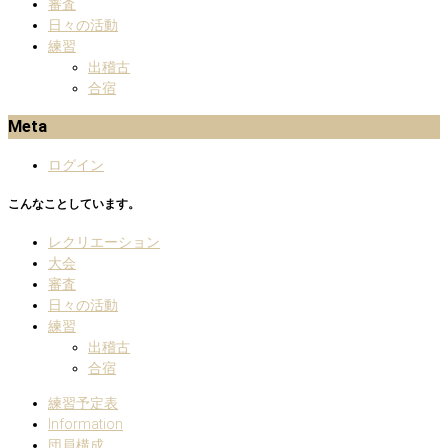
審査
日々の活動
練習
出稽古
合宿
Meta
ログイン
こんなことしています。
レクリエーション
大会
審査
日々の活動
練習
出稽古
合宿
練習予定表
Information
団員構成