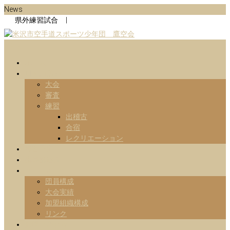
Skip
News
to
県外練習試合 |
content
Menu
山形県米沢市の空手道スポーツ少年団の鷹空会のホームページです。
米沢市空手道スポーツ少年団 鷹
です。
ホーム
日々の活動
空会
大会
審査
練習
出稽古
合宿
レクリエーション
練習予定表
指導部紹介
Information
団員構成
大会実績
加盟組織構成
リンク
お問い合わせ