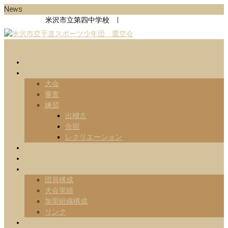
Skip
News
to
米沢市立第四中学校 |
content
Menu
山形県米沢市の空手道スポーツ少年団の鷹空会のホームページです。
米沢市空手道スポーツ少年団 鷹
です。
ホーム
日々の活動
空会
大会
審査
練習
出稽古
合宿
レクリエーション
練習予定表
指導部紹介
Information
団員構成
大会実績
加盟組織構成
リンク
お問い合わせ