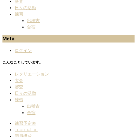
審査
日々の活動
練習
出稽古
合宿
Meta
ログイン
こんなことしています。
レクリエーション
大会
審査
日々の活動
練習
出稽古
合宿
練習予定表
Information
団員構成