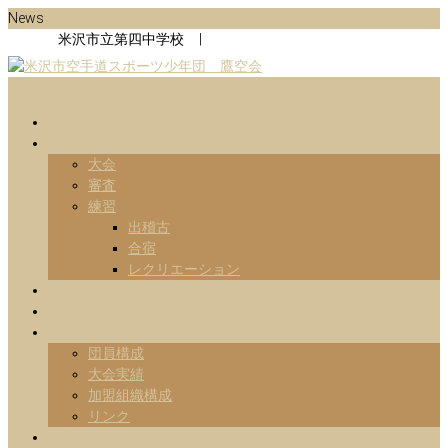
Skip
News
to
米沢市立第四中学校 |
content
Menu
山形県米沢市の空手道スポーツ少年団の鷹空会のホームページです。
米沢市空手道スポーツ少年団 鷹
です。
ホーム
日々の活動
空会
大会
審査
練習
出稽古
合宿
レクリエーション
練習予定表
指導部紹介
Information
団員構成
大会実績
加盟組織構成
リンク
お問い合わせ