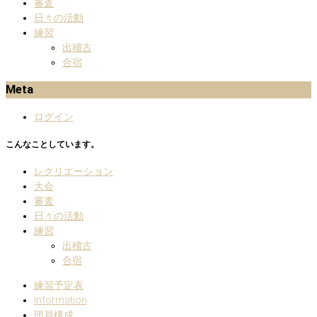
審査
日々の活動
練習
出稽古
合宿
Meta
ログイン
こんなことしています。
レクリエーション
大会
審査
日々の活動
練習
出稽古
合宿
練習予定表
Information
団員構成