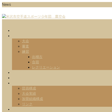
Skip
News
to
content
Menu
山形県米沢市の空手道スポーツ少年団の鷹空会のホームページです。
米沢市空手道スポーツ少年団 鷹
ホーム
日々の活動
大会
審査
練習
出稽古
合宿
レクリエーション
練習予定表
指導部紹介
Information
団員構成
大会実績
加盟組織構成
リンク
お問い合わせ