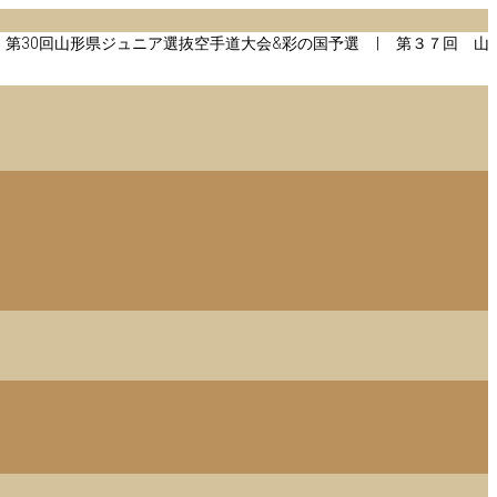
形県ジュニア選抜空手道大会&彩の国予選 | 第３７回 山形県ジュニ