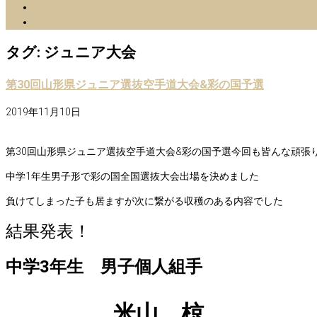
facebook
Instagram
タグ:
ジュニア大会
第30回山形県ジュニア選抜空手道大会&彩の国予選
2019年11月10日
第30回山形県ジュニア選抜空手道大会&彩の国予選今回も皆んな頑張
中学1年生男子形で彩の国全国選抜大会出場を決めました
負けてしまった子も居ますが次に繋がる収穫のある内容でした
結果発表！
中学
3
年生 男子個人組手
米山 椋