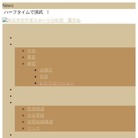
Skip
News
to
ハーフタイムで演武 |
content
Menu
山形県米沢市の空手道スポーツ少年団の鷹空会のホームページです。
米沢市空手道スポーツ少年団 鷹
です。
ホーム
日々の活動
空会
大会
審査
練習
出稽古
合宿
レクリエーション
練習予定表
指導部紹介
Information
団員構成
大会実績
加盟組織構成
リンク
お問い合わせ