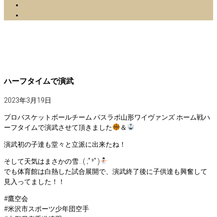
facebook
Instagram
ハーフタイムで演武
2023年3月19日
プロバスケットボールチーム パスラボ山形ワイヴァンズ ホーム戦ハ
ーフタイムで演武させて頂きました
＆
演武初の子達も堂々と立派に出来たね！
そして天気はまさかの雪…( ;ﾟ³ﾟ)
でも体育館は白熱した試合展開で、演武終了後に子供達も興奮して
見入ってました！！
#鷹空会
#米沢市スポーツ少年団空手