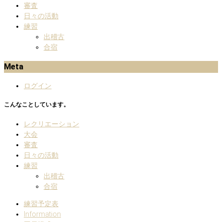
審査
日々の活動
練習
出稽古
合宿
Meta
ログイン
こんなことしています。
レクリエーション
大会
審査
日々の活動
練習
出稽古
合宿
練習予定表
Information