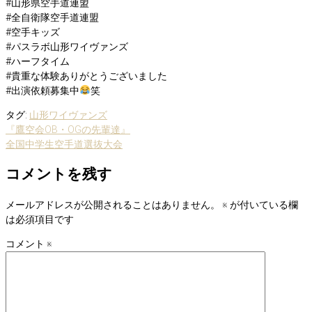
#山形県空手道連盟
#全自衛隊空手道連盟
#空手キッズ
#パスラボ山形ワイヴァンズ
#ハーフタイム
#貴重な体験ありがとうございました
#出演依頼募集中
笑
タグ:
山形ワイヴァンズ
投
『鷹空会OB・OGの先輩達』
全国中学生空手道選抜大会
稿
コメントを残す
ナ
ビ
メールアドレスが公開されることはありません。
※
が付いている欄
ゲ
は必須項目です
ー
コメント
※
シ
ョ
ン